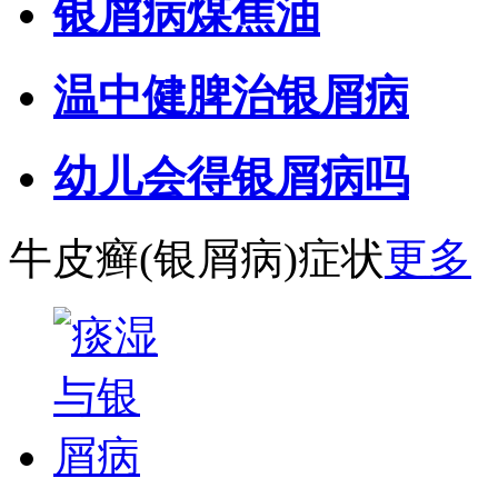
银屑病煤焦油
温中健脾治银屑病
幼儿会得银屑病吗
牛皮癣(银屑病)症状
更多