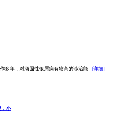
多年，对顽固性银屑病有较高的诊治能...
[详细]
疾，小