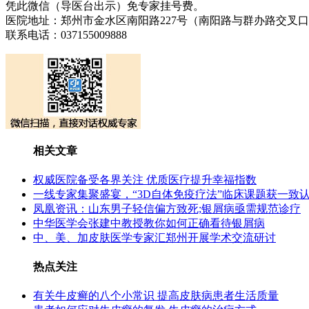
凭此微信（导医台出示）免专家挂号费。
医院地址：郑州市金水区南阳路227号（南阳路与群办路交叉
联系电话：037155009888
相关文章
权威医院备受各界关注 优质医疗提升幸福指数
一线专家集聚盛宴，“3D自体免疫疗法”临床课题获一致
凤凰资讯：山东男子轻信偏方致死;银屑病亟需规范诊疗
中华医学会张建中教授教你如何正确看待银屑病
中、美、加皮肤医学专家汇郑州开展学术交流研讨
热点关注
有关牛皮癣的八个小常识 提高皮肤病患者生活质量