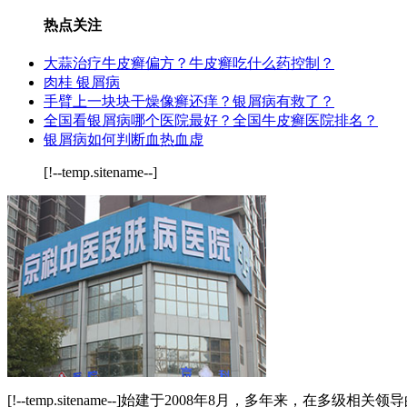
热点关注
大蒜治疗牛皮癣偏方？牛皮癣吃什么药控制？
肉桂 银屑病
手臂上一块块干燥像癣还痒？银屑病有救了？
全国看银屑病哪个医院最好？全国牛皮癣医院排名？
银屑病如何判断血热血虚
[!--temp.sitename--]
[!--temp.sitename--]始建于2008年8月，多年来，在