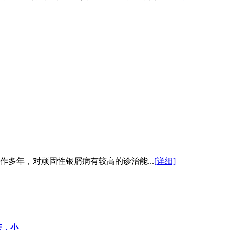
多年，对顽固性银屑病有较高的诊治能...
[详细]
疾，小