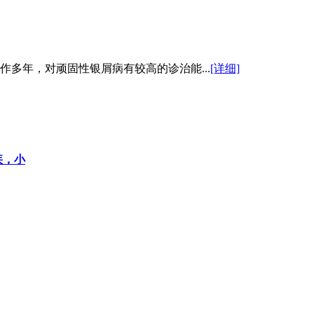
多年，对顽固性银屑病有较高的诊治能...
[详细]
疾，小