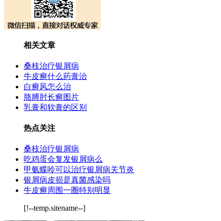
相关文章
桑枝治疗银屑病
牛皮癣什么药膏治
白癣风怎么治
胳膊肘长癣图片
乳膏和软膏的区别
热点关注
桑枝治疗银屑病
吃鸡蛋会复发银屑病么
甲氨蝶呤可以治疗银屑病关节炎
银屑病皮损是真菌感染吗
牛皮癣周围一圈特别明显
[!--temp.sitename--]